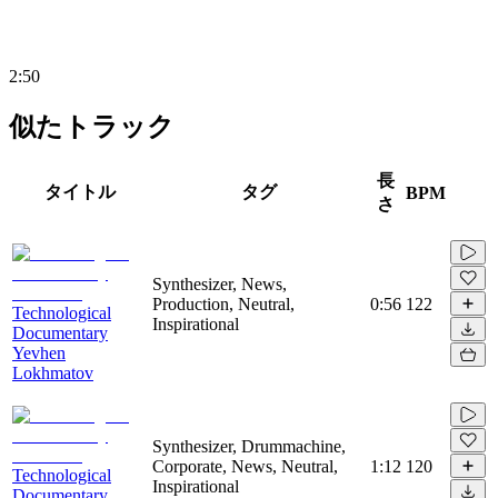
2:50
似たトラック
長
タイトル
タグ
BPM
さ
Synthesizer, News,
Production, Neutral,
0:56
122
Technological
Inspirational
Documentary
Yevhen
Lokhmatov
Synthesizer, Drummachine,
Corporate, News, Neutral,
1:12
120
Technological
Inspirational
Documentary