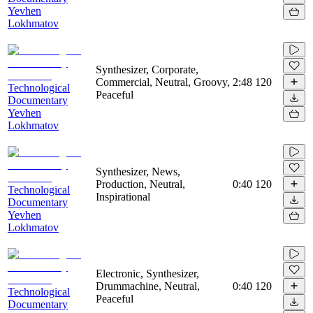
Yevhen
Lokhmatov
Synthesizer, Corporate,
Commercial, Neutral, Groovy,
2:48
120
Technological
Peaceful
Documentary
Yevhen
Lokhmatov
Synthesizer, News,
Production, Neutral,
0:40
120
Technological
Inspirational
Documentary
Yevhen
Lokhmatov
Electronic, Synthesizer,
Drummachine, Neutral,
0:40
120
Technological
Peaceful
Documentary