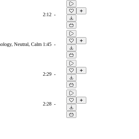
2:12
-
nology, Neutral, Calm
1:45
-
2:29
-
2:28
-