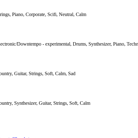
rings, Piano, Corporate, Scifi, Neutral, Calm
lectronic/Downtempo - experimental, Drums, Synthesizer, Piano, Tech
untry, Guitar, Strings, Soft, Calm, Sad
untry, Synthesizer, Guitar, Strings, Soft, Calm