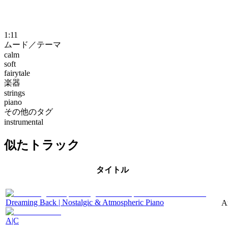
1:11
ムード／テーマ
calm
soft
fairytale
楽器
strings
piano
その他のタグ
instrumental
似たトラック
タイトル
Dreaming Back | Nostalgic & Atmospheric Piano
A
A|C