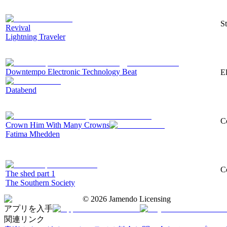
St
Revival
Lightning Traveler
Downtempo Electronic Technology Beat
E
Databend
Co
Crown Him With Many Crowns
Fatima Mhedden
Co
The shed part 1
The Southern Society
©
2026
Jamendo Licensing
アプリを入手
関連リンク