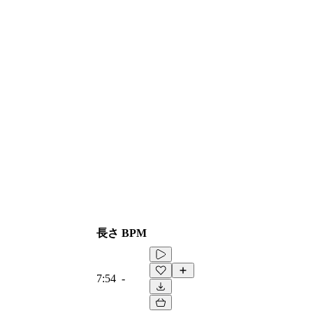
長さ
BPM
7:54
-