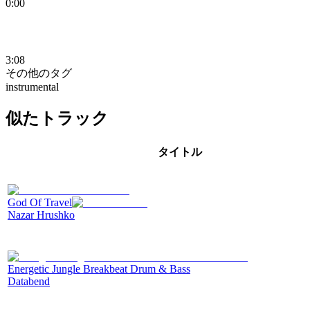
0:00
3:08
その他のタグ
instrumental
似たトラック
タイトル
God Of Travel
Nazar Hrushko
Energetic Jungle Breakbeat Drum & Bass
Databend