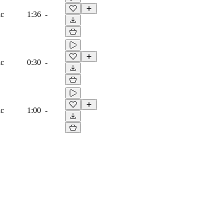
ic
1:36
-
ic
0:30
-
ic
1:00
-