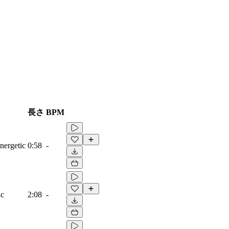
長さ
BPM
nergetic
0:58
-
ic
2:08
-