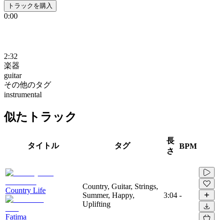
トラックを購入
0:00
2:32
楽器
guitar
その他のタグ
instrumental
似たトラック
長
タイトル
タグ
BPM
さ
Country, Guitar, Strings,
Country Life
Summer, Happy,
3:04
-
Uplifting
Fatima