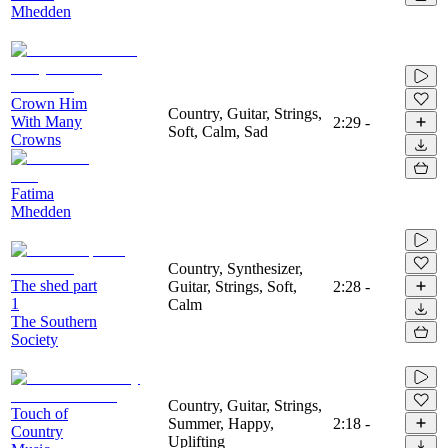
Mhedden
Crown Him
Country, Guitar, Strings,
With Many
2:29
-
Soft, Calm, Sad
Crowns
Fatima
Mhedden
Country, Synthesizer,
The shed part
Guitar, Strings, Soft,
2:28
-
1
Calm
The Southern
Society
Country, Guitar, Strings,
Touch of
Summer, Happy,
2:18
-
Country
Uplifting