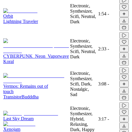
Electronic,
Synthesizer,
1:54
-
Orbit
Scifi, Neutral,
Lightning Traveler
Dark
Electronic,
Synthesizer,
2:33
-
Scifi, Neutral,
CYBERPUNK_Neon_Vaporwave
Dark
Koral
Electronic,
Synthesizer,
Scifi, Dark,
3:08
-
Vermos: Remains out of
Nostalgic,
touch
Sad
TransistorBudddha
Electronic,
Synthesizer,
Last Sky Dream
Hybrid,
3:17
-
Relaxing,
Xenojam
Dark, Happy