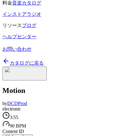
料金
音楽カタログ
インストアラジオ
リソース
ブログ
ヘルプセンター
お問い合わせ
カタログに戻る
Motion
by
DCDProd
electronic
3:55
90 BPM
Content ID