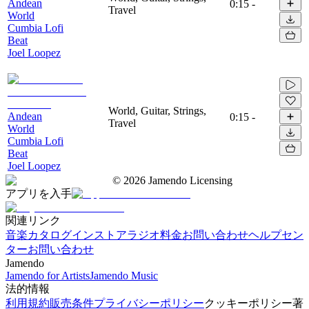
Andean
0:15
-
Travel
World
Cumbia Lofi
Beat
Joel Loopez
World, Guitar, Strings,
Andean
0:15
-
Travel
World
Cumbia Lofi
Beat
Joel Loopez
©
2026
Jamendo Licensing
アプリを入手
関連リンク
音楽カタログ
インストアラジオ
料金
お問い合わせ
ヘルプセン
ター
お問い合わせ
Jamendo
Jamendo for Artists
Jamendo Music
法的情報
利用規約
販売条件
プライバシーポリシー
クッキーポリシー
著