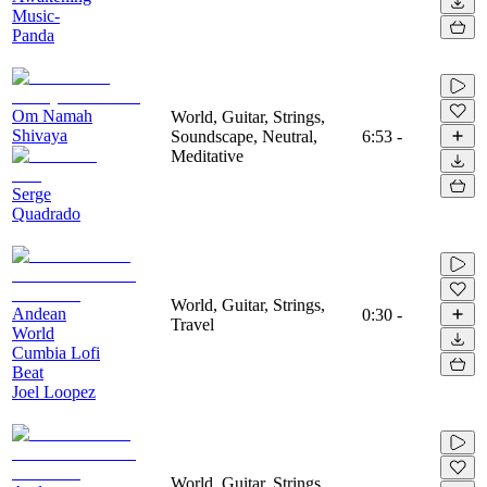
Music-
Panda
Om Namah
World, Guitar, Strings,
Shivaya
Soundscape, Neutral,
6:53
-
Meditative
Serge
Quadrado
World, Guitar, Strings,
Andean
0:30
-
Travel
World
Cumbia Lofi
Beat
Joel Loopez
World, Guitar, Strings,