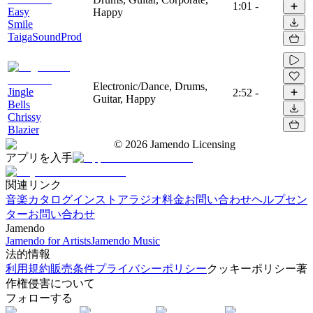
1:01
-
Easy
Happy
Smile
TaigaSoundProd
Electronic/Dance, Drums,
Jingle
2:52
-
Guitar, Happy
Bells
Chrissy
Blazier
©
2026
Jamendo Licensing
アプリを入手
関連リンク
音楽カタログ
インストアラジオ
料金
お問い合わせ
ヘルプセン
ター
お問い合わせ
Jamendo
Jamendo for Artists
Jamendo Music
法的情報
利用規約
販売条件
プライバシーポリシー
クッキーポリシー
著
作権侵害について
フォローする