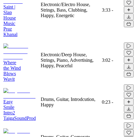
Electronic/Electro House,
Saint |
Strings, Bass, Clubbing,
3:33
-
Slap
Happy, Energetic
House
Music
Praz
Khanal
Electronic/Deep House,
Strings, Piano, Advertising,
3:02
-
Where
Happy, Peaceful
the Wind
Blows
Wavit
Drums, Guitar, Introdcution,
Easy
0:23
-
Happy
Smile
Intro2
TaigaSoundProd
Drums, Guitar, Corporate,