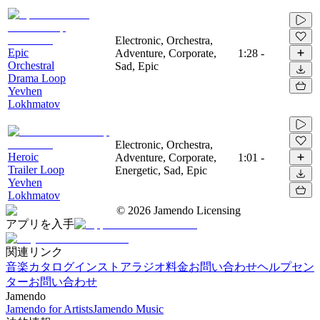
Electronic, Orchestra,
Epic
Adventure, Corporate,
1:28
-
Orchestral
Sad, Epic
Drama Loop
Yevhen
Lokhmatov
Electronic, Orchestra,
Heroic
Adventure, Corporate,
1:01
-
Trailer Loop
Energetic, Sad, Epic
Yevhen
Lokhmatov
©
2026
Jamendo Licensing
アプリを入手
関連リンク
音楽カタログ
インストアラジオ
料金
お問い合わせ
ヘルプセン
ター
お問い合わせ
Jamendo
Jamendo for Artists
Jamendo Music