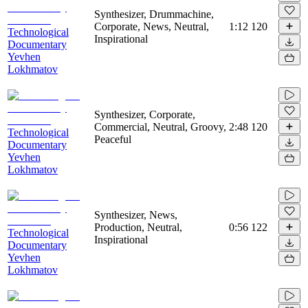
Synthesizer, Drummachine,
Corporate, News, Neutral,
1:12
120
Technological
Inspirational
Documentary
Yevhen
Lokhmatov
Synthesizer, Corporate,
Commercial, Neutral, Groovy,
2:48
120
Technological
Peaceful
Documentary
Yevhen
Lokhmatov
Synthesizer, News,
Production, Neutral,
0:56
122
Technological
Inspirational
Documentary
Yevhen
Lokhmatov