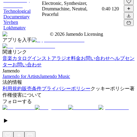
Electronic, Synthesizer,
Drummachine, Neutral,
0:40
120
Technological
Peaceful
Documentary
Yevhen
Lokhmatov
©
2026
Jamendo Licensing
アプリを入手
関連リンク
音楽カタログ
インストアラジオ
料金
お問い合わせ
ヘルプセン
ター
お問い合わせ
Jamendo
Jamendo for Artists
Jamendo Music
法的情報
利用規約
販売条件
プライバシーポリシー
クッキーポリシー
著
作権侵害について
フォローする