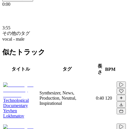
0:00
3:55
その他のタグ
vocal - male
似たトラック
長
タイトル
タグ
BPM
さ
Synthesizer, News,
Production, Neutral,
0:40
120
Technological
Inspirational
Documentary
Yevhen
Lokhmatov