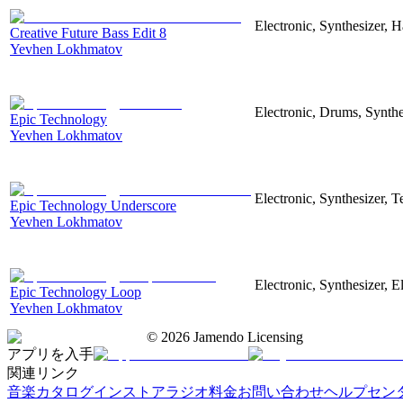
Electronic, Synthesizer, 
Creative Future Bass Edit 8
Yevhen Lokhmatov
Electronic, Drums, Synthe
Epic Technology
Yevhen Lokhmatov
Electronic, Synthesizer, 
Epic Technology Underscore
Yevhen Lokhmatov
Electronic, Synthesizer, 
Epic Technology Loop
Yevhen Lokhmatov
©
2026
Jamendo Licensing
アプリを入手
関連リンク
音楽カタログ
インストアラジオ
料金
お問い合わせ
ヘルプセン