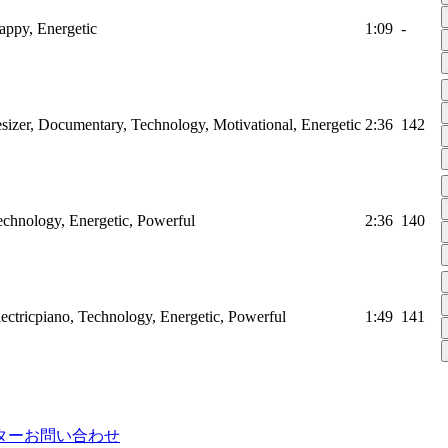
Happy, Energetic
1:09
-
sizer, Documentary, Technology, Motivational, Energetic
2:36
142
Technology, Energetic, Powerful
2:36
140
Electricpiano, Technology, Energetic, Powerful
1:49
141
ター
お問い合わせ