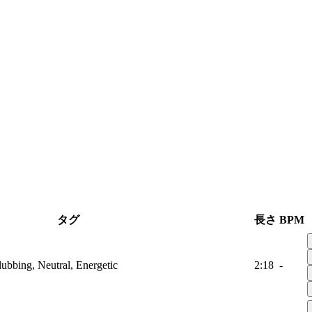
タグ
長さ
BPM
lubbing, Neutral, Energetic
2:18
-