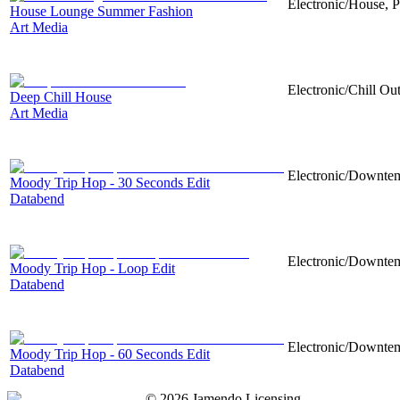
Electronic/House, P
House Lounge Summer Fashion
Art Media
Electronic/Chill Out
Deep Chill House
Art Media
Electronic/Downtemp
Moody Trip Hop - 30 Seconds Edit
Databend
Electronic/Downtemp
Moody Trip Hop - Loop Edit
Databend
Electronic/Downtemp
Moody Trip Hop - 60 Seconds Edit
Databend
©
2026
Jamendo Licensing