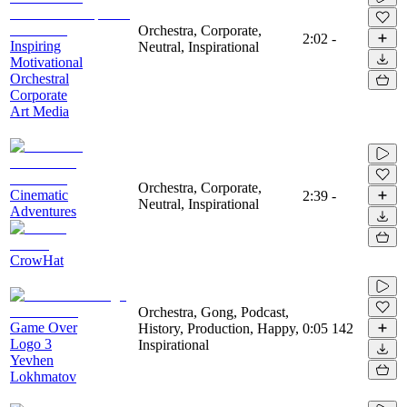
Orchestra, Corporate,
2:02
-
Inspiring
Neutral, Inspirational
Motivational
Orchestral
Corporate
Art Media
Orchestra, Corporate,
Cinematic
2:39
-
Neutral, Inspirational
Adventures
CrowHat
Orchestra, Gong, Podcast,
Game Over
History, Production, Happy,
0:05
142
Logo 3
Inspirational
Yevhen
Lokhmatov