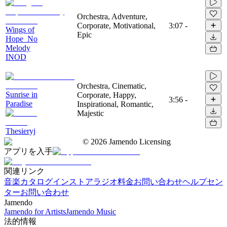
Orchestra, Adventure,
Corporate, Motivational,
3:07
-
Wings of
Epic
Hope_No
Melody
INOD
Orchestra, Cinematic,
Sunrise in
Corporate, Happy,
3:56
-
Paradise
Inspirational, Romantic,
Majestic
Thesieryj
©
2026
Jamendo Licensing
アプリを入手
関連リンク
音楽カタログ
インストアラジオ
料金
お問い合わせ
ヘルプセン
ター
お問い合わせ
Jamendo
Jamendo for Artists
Jamendo Music
法的情報