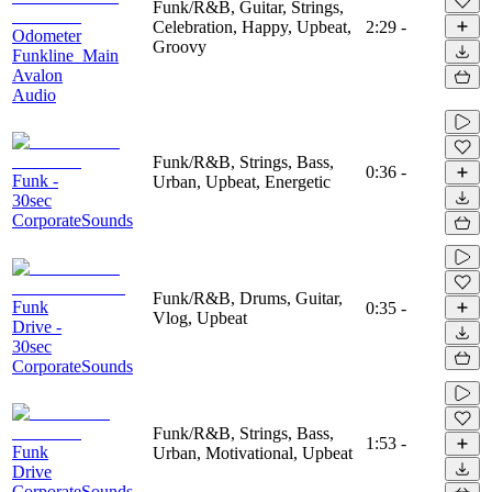
Funk/R&B, Guitar, Strings,
Celebration, Happy, Upbeat,
2:29
-
Odometer
Groovy
Funkline_Main
Avalon
Audio
Funk/R&B, Strings, Bass,
0:36
-
Funk -
Urban, Upbeat, Energetic
30sec
CorporateSounds
Funk/R&B, Drums, Guitar,
Funk
0:35
-
Vlog, Upbeat
Drive -
30sec
CorporateSounds
Funk/R&B, Strings, Bass,
1:53
-
Funk
Urban, Motivational, Upbeat
Drive
CorporateSounds