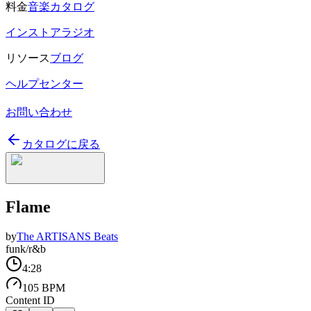
料金
音楽カタログ
インストアラジオ
リソース
ブログ
ヘルプセンター
お問い合わせ
カタログに戻る
Flame
by
The ARTISANS Beats
funk/r&b
4:28
105 BPM
Content ID