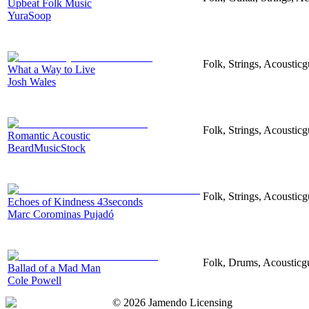
Upbeat Folk Music
YuraSoop
Folk, Strings, Acoustic
What a Way to Live
Josh Wales
Folk, Strings, Acousticg
Romantic Acoustic
BeardMusicStock
Folk, Strings, Acousticg
Echoes of Kindness 43seconds
Marc Corominas Pujadó
Folk, Drums, Acousticgu
Ballad of a Mad Man
Cole Powell
©
2026
Jamendo Licensing