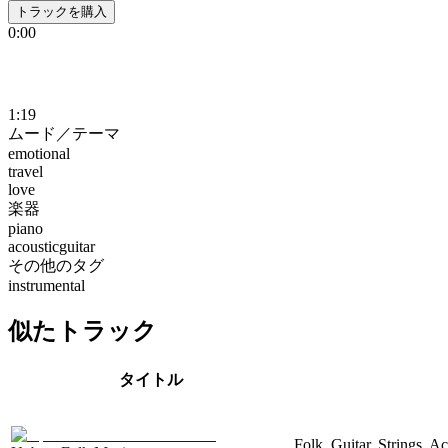
トラックを購入
0:00
1:19
ムード／テーマ
emotional
travel
love
楽器
piano
acousticguitar
その他のタグ
instrumental
似たトラック
タイトル
Folk, Guitar, Strings, A