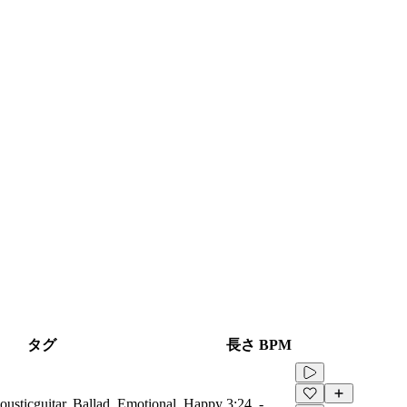
タグ
長さ
BPM
cousticguitar, Ballad, Emotional, Happy
3:24
-