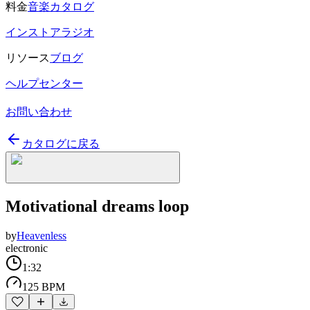
料金
音楽カタログ
インストアラジオ
リソース
ブログ
ヘルプセンター
お問い合わせ
カタログに戻る
Motivational dreams loop
by
Heavenless
electronic
1:32
125 BPM