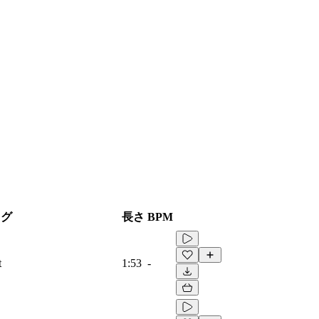
タグ
長さ
BPM
t
1:53
-