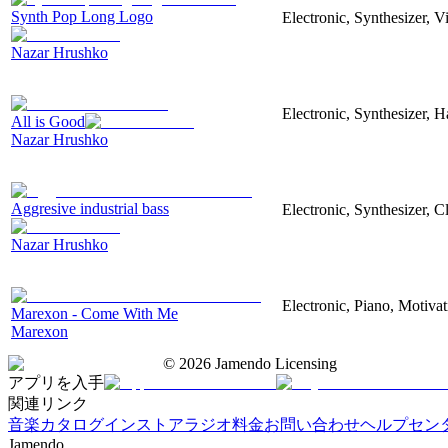
Synth Pop Long Logo
Electronic, Synthesizer, 
Nazar Hrushko
Electronic, Synthesizer, 
All is Good
Nazar Hrushko
Aggresive industrial bass
Electronic, Synthesizer, 
Nazar Hrushko
Electronic, Piano, Motivat
Marexon - Come With Me
Marexon
©
2026
Jamendo Licensing
アプリを入手
関連リンク
音楽カタログ
インストアラジオ
料金
お問い合わせ
ヘルプセン
Jamendo