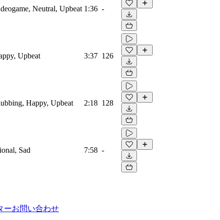
Videogame, Neutral, Upbeat
1:36
-
Happy, Upbeat
3:37
126
Clubbing, Happy, Upbeat
2:18
128
ional, Sad
7:58
-
ター
お問い合わせ