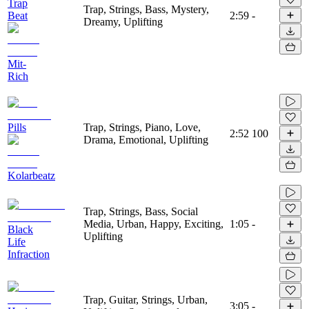
Trap
Trap, Strings, Bass, Mystery,
Beat
2:59
-
Dreamy, Uplifting
Mit-
Rich
Pills
Trap, Strings, Piano, Love,
2:52
100
Drama, Emotional, Uplifting
Kolarbeatz
Trap, Strings, Bass, Social
Media, Urban, Happy, Exciting,
1:05
-
Black
Uplifting
Life
Infraction
Trap, Guitar, Strings, Urban,
3:05
-