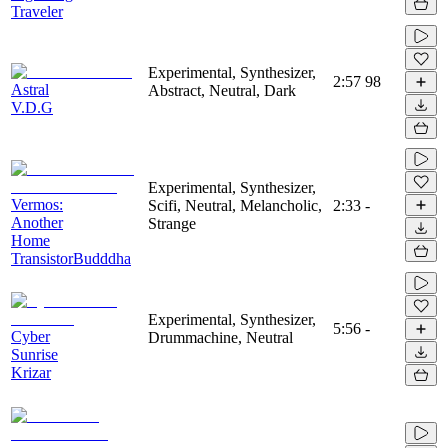
Traveler
Experimental, Synthesizer,
2:57
98
Astral
Abstract, Neutral, Dark
V.D.G
Experimental, Synthesizer,
Vermos:
Scifi, Neutral, Melancholic,
2:33
-
Another
Strange
Home
TransistorBudddha
Experimental, Synthesizer,
5:56
-
Cyber
Drummachine, Neutral
Sunrise
Krizar