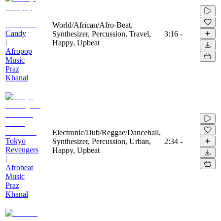
World/African/Afro-Beat,
Candy
Synthesizer, Percussion, Travel,
3:16
-
|
Happy, Upbeat
Afropop
Music
Praz
Khanal
Electronic/Dub/Reggae/Dancehall,
Tokyo
Synthesizer, Percussion, Urban,
2:34
-
Revengers
Happy, Upbeat
|
Afrobeat
Music
Praz
Khanal