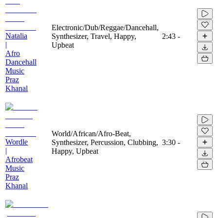
Electronic/Dub/Reggae/Dancehall,
Natalia
Synthesizer, Travel, Happy,
2:43
-
|
Upbeat
Afro
Dancehall
Music
Praz
Khanal
World/African/Afro-Beat,
Wordle
Synthesizer, Percussion, Clubbing,
3:30
-
|
Happy, Upbeat
Afrobeat
Music
Praz
Khanal