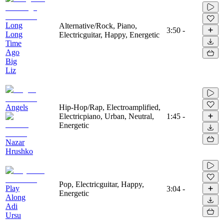
Long
Alternative/Rock, Piano,
3:50
-
Long
Electricguitar, Happy, Energetic
Time
Ago
Big
Liz
Angels
Hip-Hop/Rap, Electroamplified,
Electricpiano, Urban, Neutral,
1:45
-
Energetic
Nazar
Hrushko
Pop, Electricguitar, Happy,
Play
3:04
-
Energetic
Along
Adi
Ursu