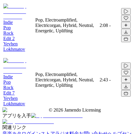
Pop, Electroamplified,
Indie
Electricorgan, Hybrid, Neutral,
2:08
-
Pop
Energetic, Uplifting
Rock
Edit 2
Yevhen
Lokhmatov
Pop, Electroamplified,
Indie
Electricorgan, Hybrid, Neutral,
2:43
-
Pop
Energetic, Uplifting
Rock
Edit 7
Yevhen
Lokhmatov
©
2026
Jamendo Licensing
アプリを入手
関連リンク
音楽カタログ
インストアラジオ
料金
お問い合わせ
ヘルプセン