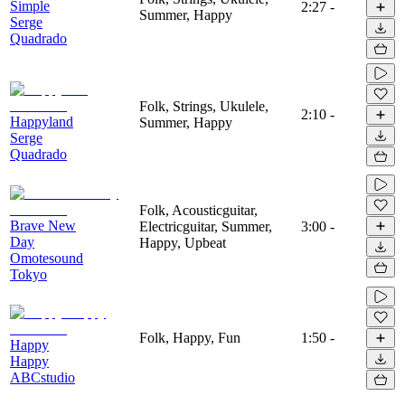
Simple
2:27
-
Summer, Happy
Serge
Quadrado
Folk, Strings, Ukulele,
2:10
-
Happyland
Summer, Happy
Serge
Quadrado
Folk, Acousticguitar,
Brave New
Electricguitar, Summer,
3:00
-
Day
Happy, Upbeat
Omotesound
Tokyo
Folk, Happy, Fun
1:50
-
Happy
Happy
ABCstudio