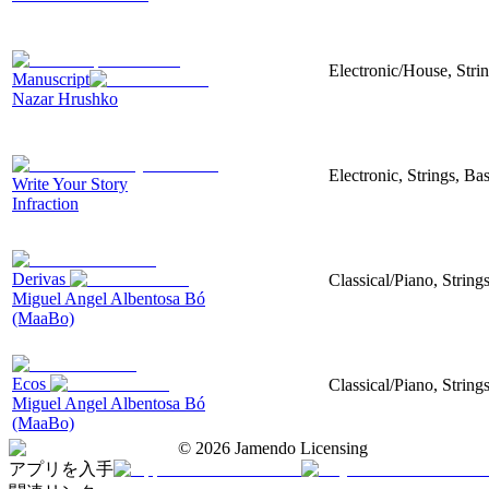
Electronic/House, Stri
Manuscript
Nazar Hrushko
Electronic, Strings, B
Write Your Story
Infraction
Derivas
Classical/Piano, String
Miguel Angel Albentosa Bó
(MaaBo)
Ecos
Classical/Piano, String
Miguel Angel Albentosa Bó
(MaaBo)
©
2026
Jamendo Licensing
アプリを入手