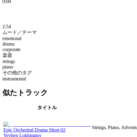
0:00
2:54
ムード／テーマ
emotional
drama
corporate
楽器
strings
piano
その他のタグ
instrumental
似たトラック
タイトル
Strings, Piano, Advent
Epic Orchestral Drama Short 02
Yevhen Lokhmatov