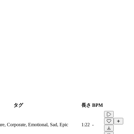
タグ
長さ
BPM
ure, Corporate, Emotional, Sad, Epic
1:22
-