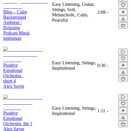
Easy Listening, Guitar,
Strings, Soft,
Bliss – Calm
2:08
-
Melancholic, Calm,
Background
Peaceful
Ambient /
Relaxing
Podcast Music
instruman
Easy Listening, Strings,
Positive
0:30
-
Inspirational
Emotional
Orchestra_
short 4
Alex Saym
Easy Listening, Strings,
1:11
-
Positive
Inspirational
Emotional
Orchestra_lite 1
Alex Saym