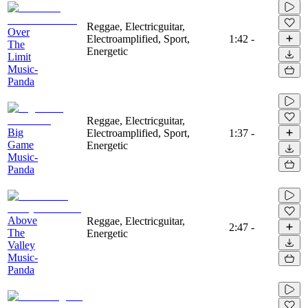
Reggae, Electricguitar,
Over
Electroamplified, Sport,
1:42
-
The
Energetic
Limit
Music-
Panda
Reggae, Electricguitar,
Big
Electroamplified, Sport,
1:37
-
Game
Energetic
Music-
Panda
Above
Reggae, Electricguitar,
2:47
-
The
Energetic
Valley
Music-
Panda