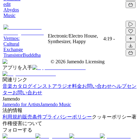
edit
Abydos
Music
Electronic/Electro House,
Vermos:
4:19
-
Synthesizer, Happy
Сultural
Exchange
TransistorBudddha
©
2026
Jamendo Licensing
アプリを入手
関連リンク
音楽カタログ
インストアラジオ
料金
お問い合わせ
ヘルプセン
ター
お問い合わせ
Jamendo
Jamendo for Artists
Jamendo Music
法的情報
利用規約
販売条件
プライバシーポリシー
クッキーポリシー
著
作権侵害について
フォローする