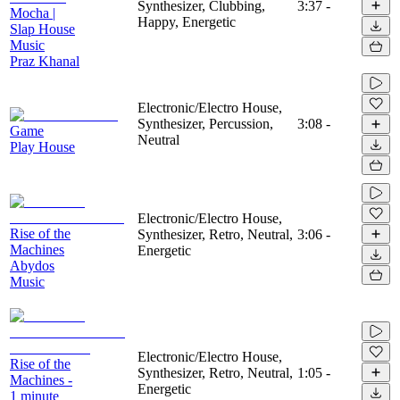
Synthesizer, Clubbing,
3:37
-
Mocha |
Happy, Energetic
Slap House
Music
Praz Khanal
Electronic/Electro House,
Synthesizer, Percussion,
3:08
-
Game
Neutral
Play House
Electronic/Electro House,
Rise of the
Synthesizer, Retro, Neutral,
3:06
-
Machines
Energetic
Abydos
Music
Electronic/Electro House,
Rise of the
Synthesizer, Retro, Neutral,
1:05
-
Machines -
Energetic
1 minute