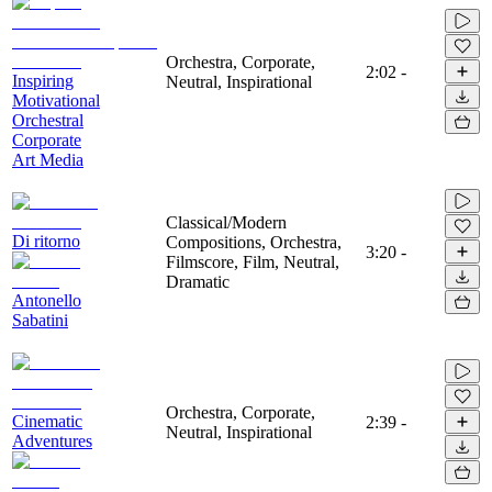
Orchestra, Corporate,
2:02
-
Inspiring
Neutral, Inspirational
Motivational
Orchestral
Corporate
Art Media
Classical/Modern
Di ritorno
Compositions, Orchestra,
3:20
-
Filmscore, Film, Neutral,
Dramatic
Antonello
Sabatini
Orchestra, Corporate,
Cinematic
2:39
-
Neutral, Inspirational
Adventures