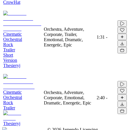
CrowHat
Orchestra, Adventure,
Cinematic
Corporate, Trailer,
1:31
-
Orchestral
Emotional, Dramatic,
Rock
Energetic, Epic
Trailer
Short
Version
Thesieryj
Cinematic
Orchestra, Adventure,
Orchestral
Corporate, Emotional,
2:40
-
Rock
Dramatic, Energetic, Epic
Trailer
Thesieryj
©
2026
Jamendo Licensing