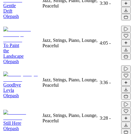
Jazz, Strings, Piano, Lounge,
3:30
-
Gentle
Peaceful
Drift
Olepash
Jazz, Strings, Piano, Lounge,
4:05
-
To Paint
Peaceful
the
Landscape
Olepash
Jazz, Strings, Piano, Lounge,
3:36
-
Goodbye
Peaceful
Leyla
Olepash
Jazz, Strings, Piano, Lounge,
3:28
-
Peaceful
Still Here
Olepash