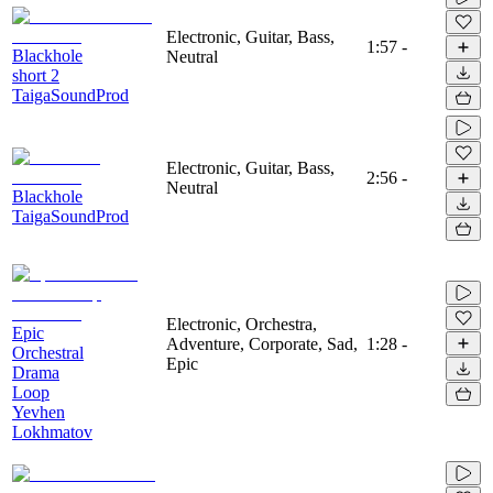
Electronic, Guitar, Bass,
1:57
-
Blackhole
Neutral
short 2
TaigaSoundProd
Electronic, Guitar, Bass,
2:56
-
Neutral
Blackhole
TaigaSoundProd
Electronic, Orchestra,
Epic
Adventure, Corporate, Sad,
1:28
-
Orchestral
Epic
Drama
Loop
Yevhen
Lokhmatov