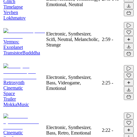
Glitch
Emotional, Neutral
Timelapse
Yevhen
Lokhmatov
Electronic, Synthesizer,
Scifi, Neutral, Melancholic,
2:59
-
Vermos:
Strange
Exoplanet
TransistorBudddha
Electronic, Synthesizer,
Retrosynth
Bass, Videogame,
2:25
-
Cinematic
Emotional
Space
Trailer
MokkaMusic
Electronic, Synthesizer,
2:22
-
Cinematic
Bass, Retro, Emotional