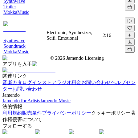
Synthwave
Trailer
MokkaMusic
Electronic, Synthesizer,
2:16
-
Scifi, Emotional
Synthwave
Soundtrack
MokkaMusic
©
2026
Jamendo Licensing
アプリを入手
関連リンク
音楽カタログ
インストアラジオ
料金
お問い合わせ
ヘルプセン
ター
お問い合わせ
Jamendo
Jamendo for Artists
Jamendo Music
法的情報
利用規約
販売条件
プライバシーポリシー
クッキーポリシー
著
作権侵害について
フォローする