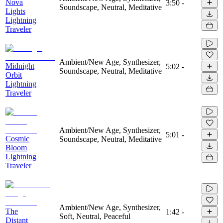
Nova
3:50
-
Soundscape, Neutral, Meditative
Lights
Lightning
Traveler
Ambient/New Age, Synthesizer,
Midnight
5:02
-
Soundscape, Neutral, Meditative
Orbit
Lightning
Traveler
Ambient/New Age, Synthesizer,
5:01
-
Cosmic
Soundscape, Neutral, Meditative
Bloom
Lightning
Traveler
Ambient/New Age, Synthesizer,
The
1:42
-
Soft, Neutral, Peaceful
Distant