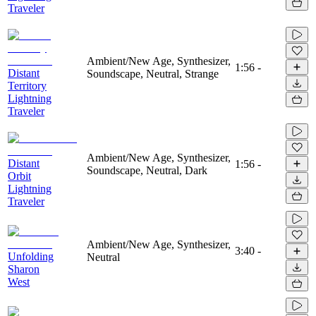
Traveler
Ambient/New Age, Synthesizer,
1:56
-
Distant
Soundscape, Neutral, Strange
Territory
Lightning
Traveler
Ambient/New Age, Synthesizer,
Distant
1:56
-
Soundscape, Neutral, Dark
Orbit
Lightning
Traveler
Ambient/New Age, Synthesizer,
3:40
-
Unfolding
Neutral
Sharon
West