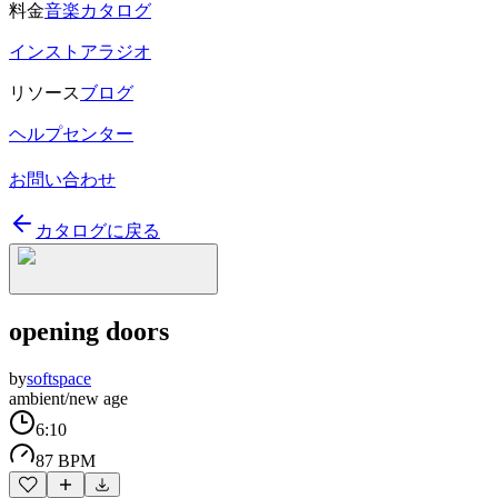
料金
音楽カタログ
インストアラジオ
リソース
ブログ
ヘルプセンター
お問い合わせ
カタログに戻る
opening doors
by
softspace
ambient/new age
6:10
87 BPM