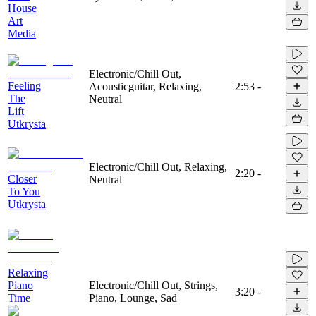
House
Art
Media
Electronic/Chill Out,
Feeling
Acousticguitar, Relaxing,
2:53
-
The
Neutral
Lift
Utkrysta
Electronic/Chill Out, Relaxing,
2:20
-
Closer
Neutral
To You
Utkrysta
Relaxing
Piano
Electronic/Chill Out, Strings,
3:20
-
Time
Piano, Lounge, Sad