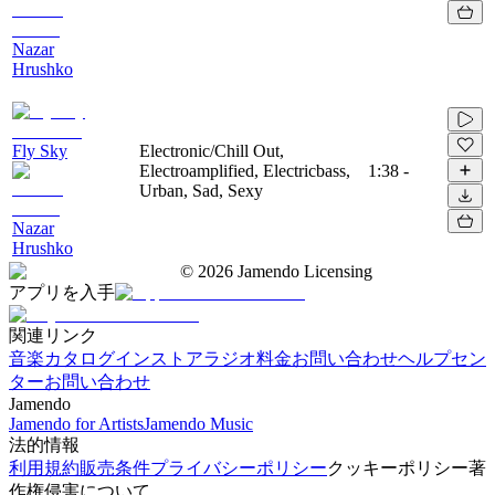
Nazar
Hrushko
Fly Sky
Electronic/Chill Out,
Electroamplified, Electricbass,
1:38
-
Urban, Sad, Sexy
Nazar
Hrushko
©
2026
Jamendo Licensing
アプリを入手
関連リンク
音楽カタログ
インストアラジオ
料金
お問い合わせ
ヘルプセン
ター
お問い合わせ
Jamendo
Jamendo for Artists
Jamendo Music
法的情報
利用規約
販売条件
プライバシーポリシー
クッキーポリシー
著
作権侵害について