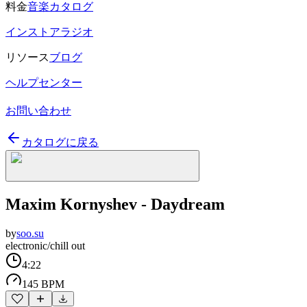
料金
音楽カタログ
インストアラジオ
リソース
ブログ
ヘルプセンター
お問い合わせ
カタログに戻る
Maxim Kornyshev - Daydream
by
soo.su
electronic/chill out
4:22
145 BPM