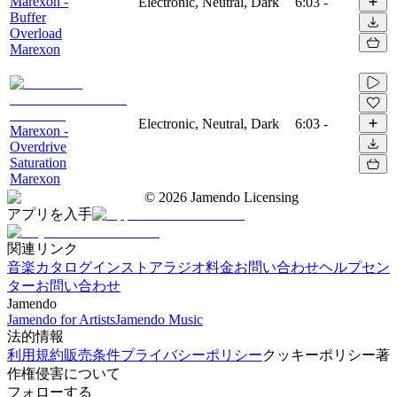
Marexon -
Electronic, Neutral, Dark
6:03
-
Buffer
Overload
Marexon
Electronic, Neutral, Dark
6:03
-
Marexon -
Overdrive
Saturation
Marexon
©
2026
Jamendo Licensing
アプリを入手
関連リンク
音楽カタログ
インストアラジオ
料金
お問い合わせ
ヘルプセン
ター
お問い合わせ
Jamendo
Jamendo for Artists
Jamendo Music
法的情報
利用規約
販売条件
プライバシーポリシー
クッキーポリシー
著
作権侵害について
フォローする