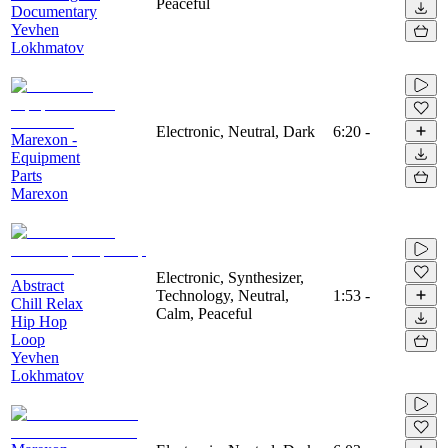
Peaceful
Documentary
Yevhen
Lokhmatov
Electronic, Neutral, Dark
6:20
-
Marexon -
Equipment
Parts
Marexon
Electronic, Synthesizer,
Abstract
Technology, Neutral,
1:53
-
Chill Relax
Calm, Peaceful
Hip Hop
Loop
Yevhen
Lokhmatov