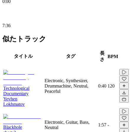
0:00
7:36
似たトラック
長
タイトル
タグ
BPM
さ
Electronic, Synthesizer,
Drummachine, Neutral,
0:40
120
Technological
Peaceful
Documentary
Yevhen
Lokhmatov
Electronic, Guitar, Bass,
1:57
-
Blackhole
Neutral