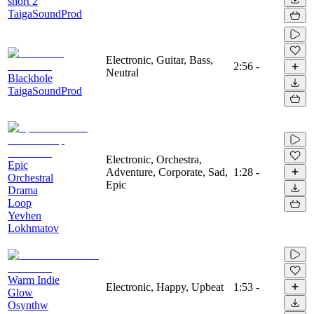
short 2
TaigaSoundProd
Electronic, Guitar, Bass,
2:56
-
Neutral
Blackhole
TaigaSoundProd
Electronic, Orchestra,
Epic
Adventure, Corporate, Sad,
1:28
-
Orchestral
Epic
Drama
Loop
Yevhen
Lokhmatov
Warm Indie
Electronic, Happy, Upbeat
1:53
-
Glow
Osynthw