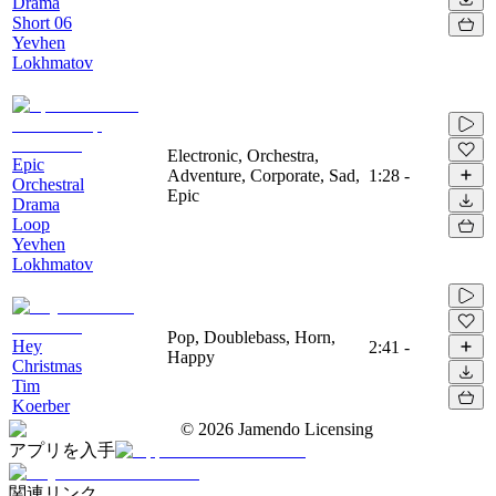
Drama
Short 06
Yevhen
Lokhmatov
Electronic, Orchestra,
Epic
Adventure, Corporate, Sad,
1:28
-
Orchestral
Epic
Drama
Loop
Yevhen
Lokhmatov
Pop, Doublebass, Horn,
Hey
2:41
-
Happy
Christmas
Tim
Koerber
©
2026
Jamendo Licensing
アプリを入手
関連リンク