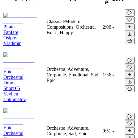
さ
Classical/Modern
Pirates
Compositions, Orchestra,
2:06
-
Fanfare
Brass, Happy
Osipov
Vladimir
Orchestra, Adventure,
Epic
Corporate, Emotional, Sad,
1:36
-
Orchestral
Epic
Drama
Short 05
Yevhen
Lokhmatov
Epic
Orchestra, Adventure,
0:51
-
Orchestral
Corporate, Sad, Epic