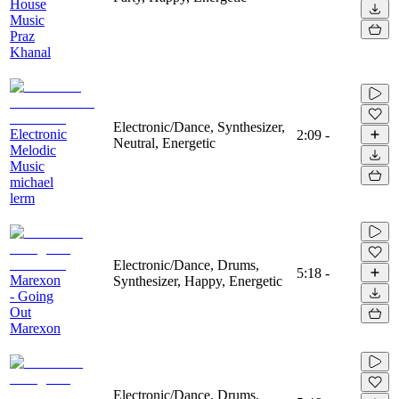
House
Music
Praz
Khanal
Electronic/Dance, Synthesizer,
Electronic
2:09
-
Neutral, Energetic
Melodic
Music
michael
lerm
Electronic/Dance, Drums,
5:18
-
Marexon
Synthesizer, Happy, Energetic
- Going
Out
Marexon
Electronic/Dance, Drums,