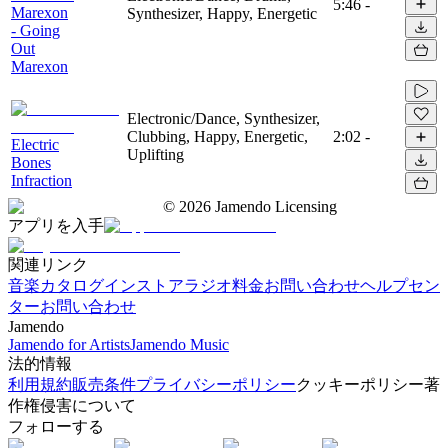
5:46
-
Marexon
Synthesizer, Happy, Energetic
- Going
Out
Marexon
Electronic/Dance, Synthesizer,
Clubbing, Happy, Energetic,
2:02
-
Electric
Uplifting
Bones
Infraction
©
2026
Jamendo Licensing
アプリを入手
関連リンク
音楽カタログ
インストアラジオ
料金
お問い合わせ
ヘルプセン
ター
お問い合わせ
Jamendo
Jamendo for Artists
Jamendo Music
法的情報
利用規約
販売条件
プライバシーポリシー
クッキーポリシー
著
作権侵害について
フォローする