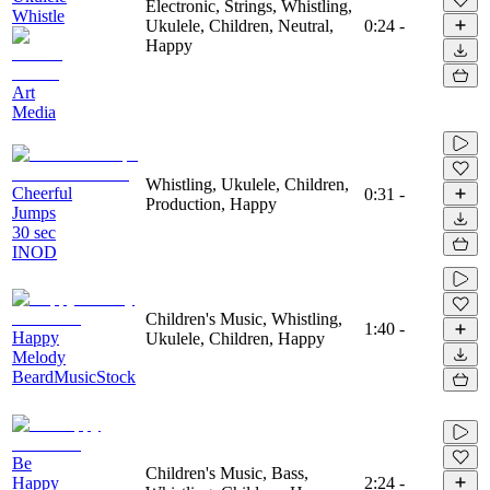
Electronic, Strings, Whistling,
Whistle
Ukulele, Children, Neutral,
0:24
-
Happy
Art
Media
Whistling, Ukulele, Children,
Cheerful
0:31
-
Production, Happy
Jumps
30 sec
INOD
Children's Music, Whistling,
1:40
-
Happy
Ukulele, Children, Happy
Melody
BeardMusicStock
Be
Children's Music, Bass,
Happy
2:24
-