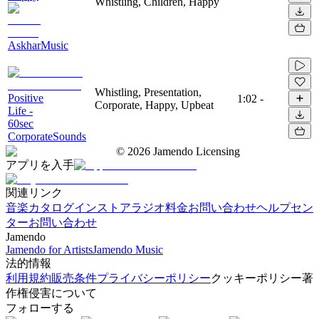
Whistling, Children, Happy
AskharMusic
Whistling, Presentation,
Positive
1:02
-
Corporate, Happy, Upbeat
Life -
60sec
CorporateSounds
©
2026
Jamendo Licensing
アプリを入手
関連リンク
音楽カタログ
インストアラジオ
料金
お問い合わせ
ヘルプセン
ター
お問い合わせ
Jamendo
Jamendo for Artists
Jamendo Music
法的情報
利用規約
販売条件
プライバシーポリシー
クッキーポリシー
著
作権侵害について
フォローする