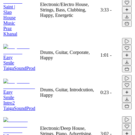
Electronic/Electro House,
Saint |
Strings, Bass, Clubbing,
3:33
-
Slap
Happy, Energetic
House
Music
Praz
Khanal
Drums, Guitar, Corporate,
1:01
-
Easy
Happy
Smile
TaigaSoundProd
Drums, Guitar, Introdcution,
Easy
0:23
-
Happy
Smile
Intro2
TaigaSoundProd
Electronic/Deep House,
Strings, Piano, Advertising,
3:02
-