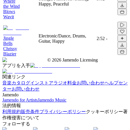
Where
Happy, Peaceful
the Wind
Blows
Wavit
Electronic/Dance, Drums,
Jingle
2:52
-
Guitar, Happy
Bells
Chrissy
Blazier
©
2026
Jamendo Licensing
アプリを入手
関連リンク
音楽カタログ
インストアラジオ
料金
お問い合わせ
ヘルプセン
ター
お問い合わせ
Jamendo
Jamendo for Artists
Jamendo Music
法的情報
利用規約
販売条件
プライバシーポリシー
クッキーポリシー
著
作権侵害について
フォローする