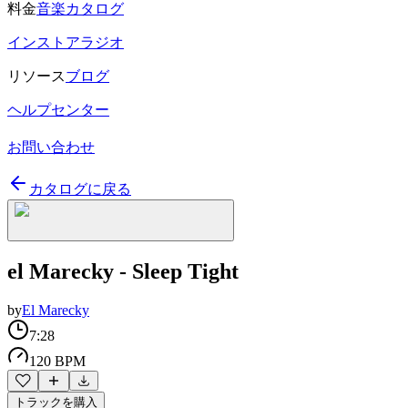
料金
音楽カタログ
インストアラジオ
リソース
ブログ
ヘルプセンター
お問い合わせ
カタログに戻る
el Marecky - Sleep Tight
by
El Marecky
7:28
120 BPM
トラックを購入