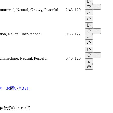
mmercial, Neutral, Groovy, Peaceful
2:48
120
on, Neutral, Inspirational
0:56
122
rummachine, Neutral, Peaceful
0:40
120
ター
お問い合わせ
作権侵害について