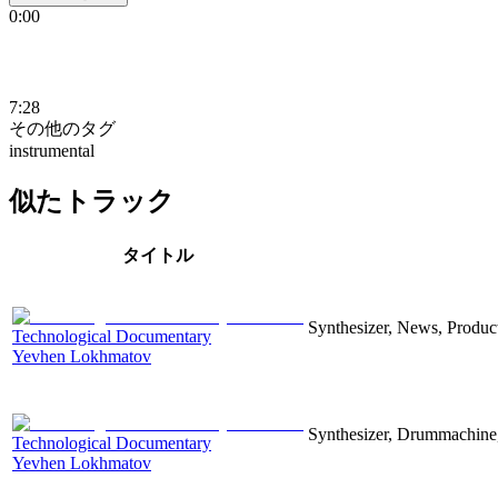
0:00
7:28
その他のタグ
instrumental
似たトラック
タイトル
Synthesizer, News, Producti
Technological Documentary
Yevhen Lokhmatov
Synthesizer, Drummachine, 
Technological Documentary
Yevhen Lokhmatov