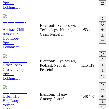
Yevhen
Lokhmatov
Electronic, Synthesizer,
Abstract Chill
Technology, Neutral,
1:53
-
Relax Hip
Calm, Peaceful
Hop Loop
Yevhen
Lokhmatov
Electronic, Synthesizer,
Urban Relax
Podcast, Neutral,
1:15
119
Groove Loop
Peaceful
Yevhen
Lokhmatov
Electronic, Happy,
Urban Hip
1:48
107
Groovy, Peaceful
Hop Loop
Yevhen