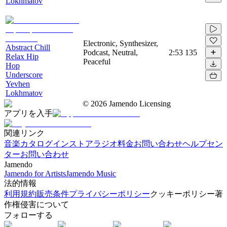
Lokhmatov
Electronic, Synthesizer,
Abstract Chill
Podcast, Neutral,
2:53
135
Relax Hip
Peaceful
Hop
Underscore
Yevhen
Lokhmatov
©
2026
Jamendo Licensing
アプリを入手
関連リンク
音楽カタログ
インストアラジオ
料金
お問い合わせ
ヘルプセン
ター
お問い合わせ
Jamendo
Jamendo for Artists
Jamendo Music
法的情報
利用規約
販売条件
プライバシーポリシー
クッキーポリシー
著
作権侵害について
フォローする