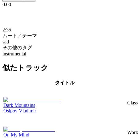
0:00
2:35
ムード／テーマ
sad
その他のタグ
instrumental
似たトラック
タイトル
Class
Dark Mountains
Osipov Vladimir
World
On My Mind