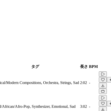
タグ
長さ
BPM
ical/Modern Compositions, Orchestra, Strings, Sad
2:02
-
/African/Afro-Pop, Synthesizer, Emotional, Sad
3:02
-