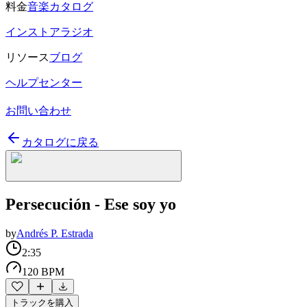
料金
音楽カタログ
インストアラジオ
リソース
ブログ
ヘルプセンター
お問い合わせ
カタログに戻る
Persecución - Ese soy yo
by
Andrés P. Estrada
2:35
120 BPM
トラックを購入