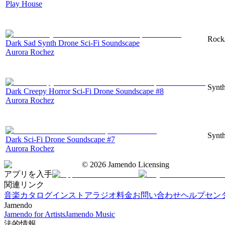
Play House
Rock/
Dark Sad Synth Drone Sci-Fi Soundscape
Aurora Rochez
Synth
Dark Creepy Horror Sci-Fi Drone Soundscape #8
Aurora Rochez
Synth
Dark Sci-Fi Drone Soundscape #7
Aurora Rochez
©
2026
Jamendo Licensing
アプリを入手
関連リンク
音楽カタログ
インストアラジオ
料金
お問い合わせ
ヘルプセン
Jamendo
Jamendo for Artists
Jamendo Music
法的情報