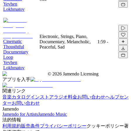
Yevhen
Lokhmatov
Electronic, Strings, Piano,
Cinematic
Documentary, Melancholic,
1:59
-
Thoughtful
Peaceful, Sad
Documentary
Loop
Yevhen
Lokhmatov
©
2026
Jamendo Licensing
アプリを入手
関連リンク
音楽カタログ
インストアラジオ
料金
お問い合わせ
ヘルプセン
ター
お問い合わせ
Jamendo
Jamendo for Artists
Jamendo Music
法的情報
利用規約
販売条件
プライバシーポリシー
クッキーポリシー
著