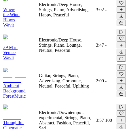
Electronic/Deep House,
Where
Strings, Piano, Advertising,
3:02
-
the Wind
Happy, Peaceful
Blows
Wavit
Electronic/Deep House,
Strings, Piano, Lounge,
3:47
-
3AM in
Neutral, Peaceful
Venice
Wavit
Guitar, Strings, Piano,
Advertising, Corporate,
2:09
-
Ambient
Neutral, Peaceful, Uplifting
Background
ForestMusic
Electronic/Downtempo -
experimental, Strings, Piano,
3:57
100
Thoughtful
Abstract, Fashion, Peaceful,
Cinematic
Sad