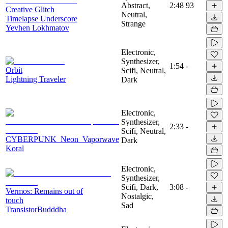
Abstract,
2:48
93
Creative Glitch
Neutral,
Timelapse Underscore
Strange
Yevhen Lokhmatov
Electronic,
Synthesizer,
1:54
-
Orbit
Scifi, Neutral,
Lightning Traveler
Dark
Electronic,
Synthesizer,
2:33
-
Scifi, Neutral,
CYBERPUNK_Neon_Vaporwave
Dark
Koral
Electronic,
Synthesizer,
Scifi, Dark,
3:08
-
Vermos: Remains out of
Nostalgic,
touch
Sad
TransistorBudddha