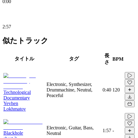
0:00
2:57
似たトラック
長
タイトル
タグ
BPM
さ
Electronic, Synthesizer,
Drummachine, Neutral,
0:40
120
Technological
Peaceful
Documentary
Yevhen
Lokhmatov
Electronic, Guitar, Bass,
1:57
-
Blackhole
Neutral