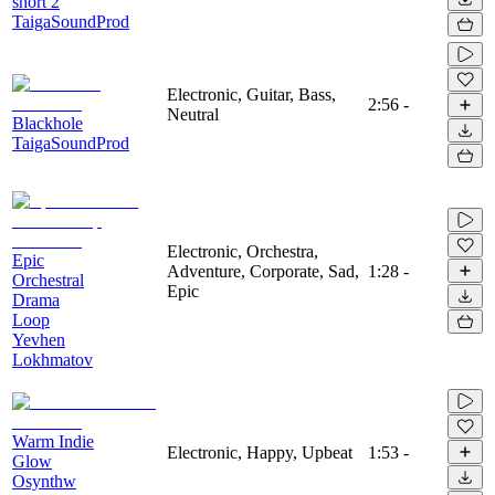
short 2
TaigaSoundProd
Electronic, Guitar, Bass,
2:56
-
Neutral
Blackhole
TaigaSoundProd
Electronic, Orchestra,
Epic
Adventure, Corporate, Sad,
1:28
-
Orchestral
Epic
Drama
Loop
Yevhen
Lokhmatov
Warm Indie
Electronic, Happy, Upbeat
1:53
-
Glow
Osynthw