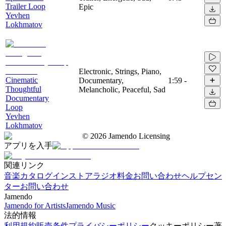
Trailer Loop
Epic
Yevhen
Lokhmatov
Electronic, Strings, Piano,
Cinematic
Documentary,
1:59
-
Thoughtful
Melancholic, Peaceful, Sad
Documentary
Loop
Yevhen
Lokhmatov
©
2026
Jamendo Licensing
アプリを入手
関連リンク
音楽カタログ
インストアラジオ
料金
お問い合わせ
ヘルプセン
ター
お問い合わせ
Jamendo
Jamendo for Artists
Jamendo Music
法的情報
利用規約
販売条件
プライバシーポリシー
クッキーポリシー
著