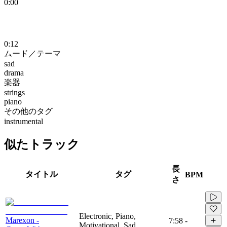
0:00
0:12
ムード／テーマ
sad
drama
楽器
strings
piano
その他のタグ
instrumental
似たトラック
長
タイトル
タグ
BPM
さ
Electronic, Piano,
Marexon -
7:58
-
Motivational, Sad