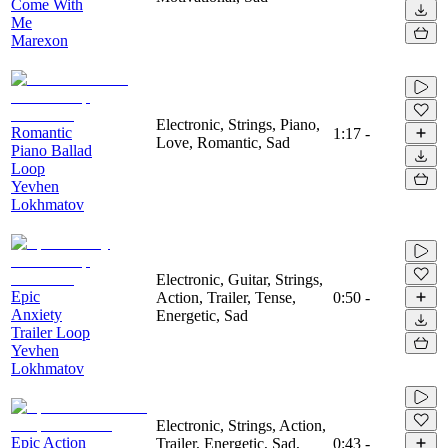
Come With
Me
Marexon
Electronic, Strings, Piano,
Romantic
1:17
-
Love, Romantic, Sad
Piano Ballad
Loop
Yevhen
Lokhmatov
Electronic, Guitar, Strings,
Epic
Action, Trailer, Tense,
0:50
-
Anxiety
Energetic, Sad
Trailer Loop
Yevhen
Lokhmatov
Electronic, Strings, Action,
Epic Action
Trailer, Energetic, Sad,
0:43
-