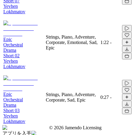
Short 07
Yevhen
Lokhmatov
Strings, Piano, Adventure,
Epic
Corporate, Emotional, Sad,
1:22
-
Orchestral
Epic
Drama
Short 02
Yevhen
Lokhmatov
Epic
Strings, Piano, Adventure,
0:27
-
Orchestral
Corporate, Sad, Epic
Drama
Short 03
Yevhen
Lokhmatov
©
2026
Jamendo Licensing
アプリを入手