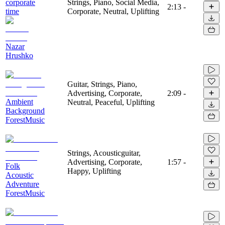
corporate
Strings, Piano, Social Media,
2:13
-
time
Corporate, Neutral, Uplifting
Nazar
Hrushko
Guitar, Strings, Piano,
Advertising, Corporate,
2:09
-
Ambient
Neutral, Peaceful, Uplifting
Background
ForestMusic
Strings, Acousticguitar,
Advertising, Corporate,
1:57
-
Folk
Happy, Uplifting
Acoustic
Adventure
ForestMusic