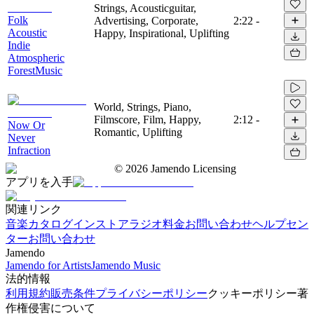
Strings, Acousticguitar,
Folk
Advertising, Corporate,
2:22
-
Acoustic
Happy, Inspirational, Uplifting
Indie
Atmospheric
ForestMusic
World, Strings, Piano,
Filmscore, Film, Happy,
2:12
-
Now Or
Romantic, Uplifting
Never
Infraction
©
2026
Jamendo Licensing
アプリを入手
関連リンク
音楽カタログ
インストアラジオ
料金
お問い合わせ
ヘルプセン
ター
お問い合わせ
Jamendo
Jamendo for Artists
Jamendo Music
法的情報
利用規約
販売条件
プライバシーポリシー
クッキーポリシー
著
作権侵害について