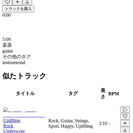
トラックを購入
0:00
5:09
楽器
guitar
その他のタグ
instrumental
似たトラック
長
タイトル
タグ
BPM
さ
Uplifting
Rock, Guitar, Strings,
2:10
-
Rock
Sport, Happy, Uplifting
Underscore