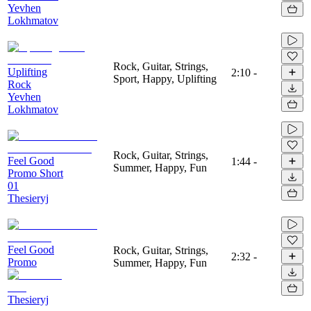
Yevhen
Lokhmatov
Rock, Guitar, Strings,
Uplifting
2:10
-
Sport, Happy, Uplifting
Rock
Yevhen
Lokhmatov
Rock, Guitar, Strings,
Feel Good
1:44
-
Summer, Happy, Fun
Promo Short
01
Thesieryj
Feel Good
Rock, Guitar, Strings,
2:32
-
Promo
Summer, Happy, Fun
Thesieryj