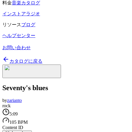
料金
音楽カタログ
インストアラジオ
リソース
ブログ
ヘルプセンター
お問い合わせ
カタログに戻る
Seventy's blues
by
zarianto
rock
5:09
105 BPM
Content ID