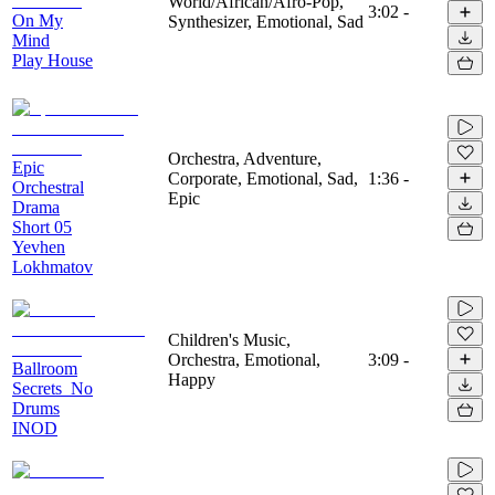
World/African/Afro-Pop,
3:02
-
On My
Synthesizer, Emotional, Sad
Mind
Play House
Orchestra, Adventure,
Epic
Corporate, Emotional, Sad,
1:36
-
Orchestral
Epic
Drama
Short 05
Yevhen
Lokhmatov
Children's Music,
Orchestra, Emotional,
3:09
-
Ballroom
Happy
Secrets_No
Drums
INOD