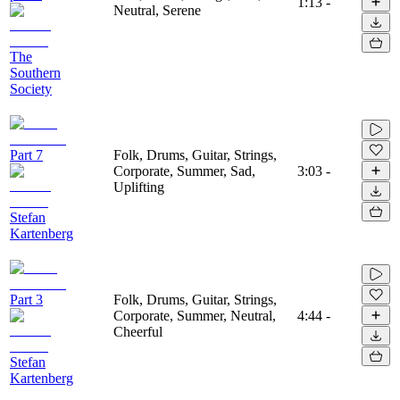
1:13
-
Neutral, Serene
The
Southern
Society
Part 7
Folk, Drums, Guitar, Strings,
Corporate, Summer, Sad,
3:03
-
Uplifting
Stefan
Kartenberg
Part 3
Folk, Drums, Guitar, Strings,
Corporate, Summer, Neutral,
4:44
-
Cheerful
Stefan
Kartenberg