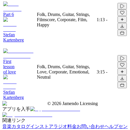
Part 6
Folk, Drums, Guitar, Strings,
Filmscore, Corporate, Film,
1:13
-
Happy
Stefan
Kartenberg
First
lesson
Folk, Drums, Guitar, Strings,
of love
Love, Corporate, Emotional,
3:15
-
Neutral
Stefan
Kartenberg
©
2026
Jamendo Licensing
アプリを入手
関連リンク
音楽カタログ
インストアラジオ
料金
お問い合わせ
ヘルプセン