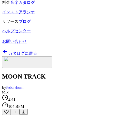
料金
音楽カタログ
インストアラジオ
リソース
ブログ
ヘルプセンター
お問い合わせ
カタログに戻る
MOON TRACK
by
fedorshum
folk
2:41
104 BPM