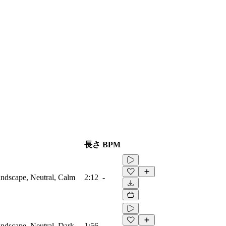
長さ
BPM
ndscape, Neutral, Calm
2:12
-
ndscape, Neutral, Dark
1:56
-