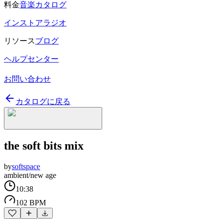
料金
音楽カタログ
インストアラジオ
リソース
ブログ
ヘルプセンター
お問い合わせ
カタログに戻る
the soft bits mix
by
softspace
ambient/new age
10:38
102 BPM