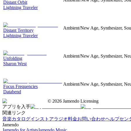
Distant Orbit
Lightning Traveler
Ambient/New Age, Synthesizer, Soun
Distant Territory
Lightning Traveler
Ambient/New Age, Synthesizer, Neu
Unfolding
Sharon West
Ambient/New Age, Synthesizer, Neu
Focus Frequencies
Databend
©
2026
Jamendo Licensing
アプリを入手
関連リンク
音楽カタログ
インストアラジオ
料金
お問い合わせ
ヘルプセン
Jamendo
Jamendo for Artists
Jamendo Music